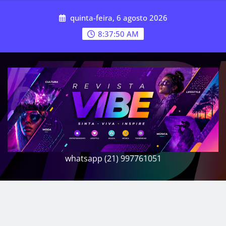
Skip
quinta-feira, 6 agosto 2026
to
content
8:37:53 AM
whatsapp (21) 997761051