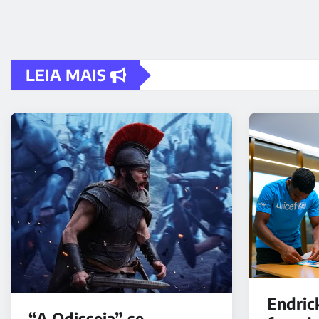
LEIA MAIS
Endric
“A Odisseia” se