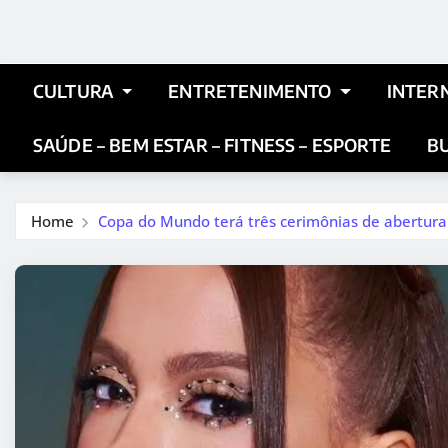
CULTURA
ENTRETENIMENTO
INTER
SAÚDE – BEM ESTAR – FITNESS – ESPORTE
BU
Home
Copa do Mundo terá três cerimônias de abertura