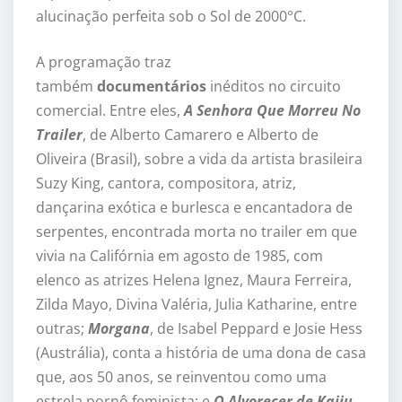
alucinação perfeita sob o Sol de 2000°C.
A programação traz
também
documentários
inéditos no circuito
comercial. Entre eles,
A Senhora Que Morreu No
Trailer
, de Alberto Camarero e Alberto de
Oliveira (Brasil), sobre a vida da artista brasileira
Suzy King, cantora, compositora, atriz,
dançarina exótica e burlesca e encantadora de
serpentes, encontrada morta no trailer em que
vivia na Califórnia em agosto de 1985, com
elenco as atrizes Helena Ignez, Maura Ferreira,
Zilda Mayo, Divina Valéria, Julia Katharine, entre
outras;
Morgana
, de Isabel Peppard e Josie Hess
(Austrália), conta a história de uma dona de casa
que, aos 50 anos, se reinventou como uma
estrela pornô feminista; e
O Alvorecer de Kaiju