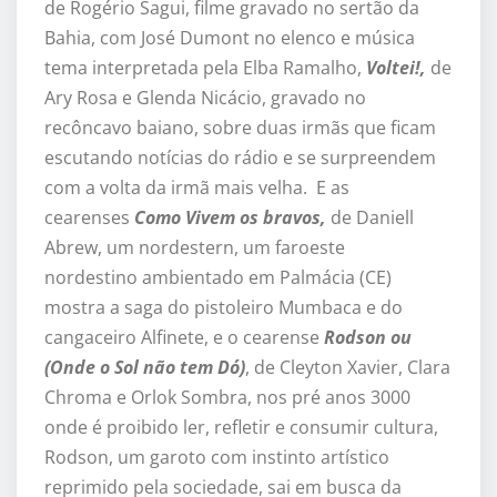
de Rogério Sagui, filme gravado no sertão da
Bahia, com José Dumont no elenco e música
tema interpretada pela Elba Ramalho,
Voltei!,
de
Ary Rosa e Glenda Nicácio, gravado no
recôncavo baiano, sobre duas irmãs que ficam
escutando notícias do rádio e se surpreendem
com a volta da irmã mais velha. E as
cearenses
Como Vivem os bravos,
de Daniell
Abrew, um nordestern, um faroeste
nordestino ambientado em Palmácia (CE)
mostra a saga do pistoleiro Mumbaca e do
cangaceiro Alfinete, e o cearense
Rodson ou
(Onde o Sol não tem Dó)
, de Cleyton Xavier, Clara
Chroma e Orlok Sombra, nos pré anos 3000
onde é proibido ler, refletir e consumir cultura,
Rodson, um garoto com instinto artístico
reprimido pela sociedade, sai em busca da