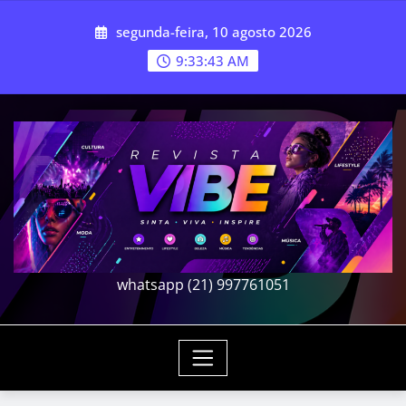
Skip
segunda-feira, 10 agosto 2026
to
content
9:33:44 AM
whatsapp (21) 997761051