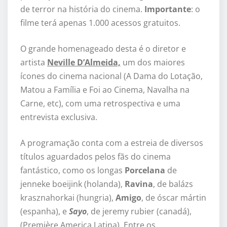
de terror na história do cinema.
Importante
: o
filme terá apenas 1.000 acessos gratuitos.
O grande homenageado desta é o diretor e
artista
Neville D’Almeida,
um dos maiores
ícones do cinema nacional (A Dama do Lotação,
Matou a Família e Foi ao Cinema, Navalha na
Carne, etc), com uma retrospectiva e uma
entrevista exclusiva.
A programação conta com a estreia de diversos
títulos aguardados pelos fãs do cinema
fantástico, como os longas
Porcelana
de
jenneke boeijink (holanda),
Ravina
, de balázs
krasznahorkai (hungria),
Amigo
, de óscar mártin
(espanha), e
Sayo
, de jeremy rubier (canadá),
(Première America Latina). Entre os