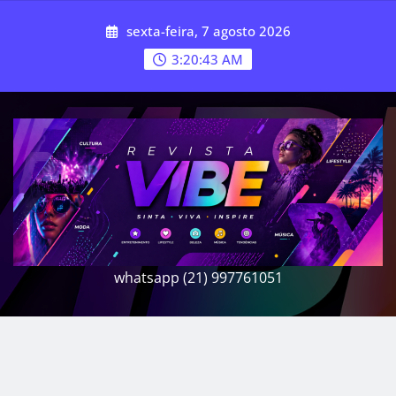
Skip
sexta-feira, 7 agosto 2026
to
content
3:20:45 AM
whatsapp (21) 997761051