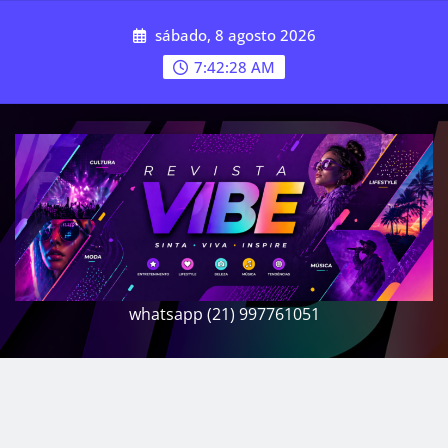
Skip
sábado, 8 agosto 2026
to
content
7:42:30 AM
whatsapp (21) 997761051