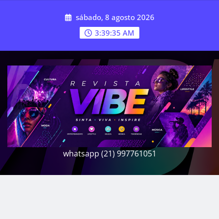
Skip
sábado, 8 agosto 2026
to
content
3:39:37 AM
whatsapp (21) 997761051