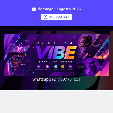
Skip
domingo, 9 agosto 2026
to
content
9:28:25 AM
whatsapp (21) 997761051