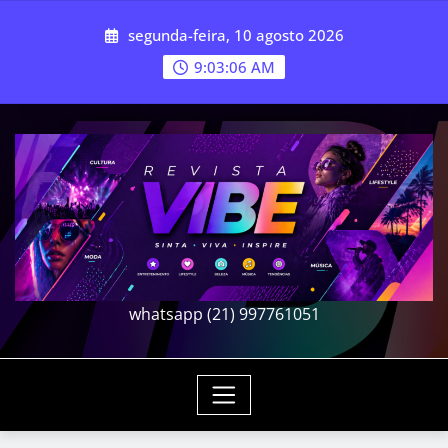
Skip
segunda-feira, 10 agosto 2026
to
content
9:03:09 AM
whatsapp (21) 997761051