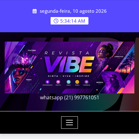
Skip
segunda-feira, 10 agosto 2026
to
content
5:34:17 AM
whatsapp (21) 997761051