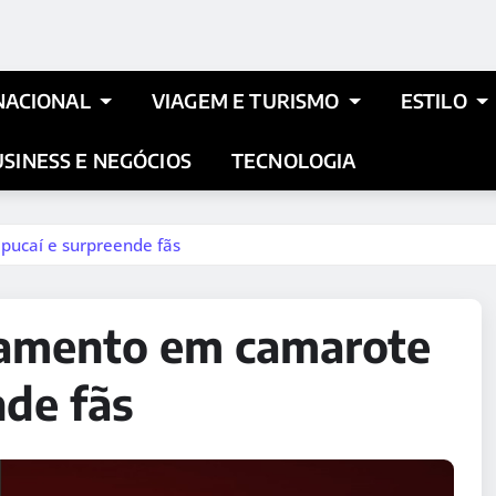
NACIONAL
VIAGEM E TURISMO
ESTILO
SINESS E NEGÓCIOS
TECNOLOGIA
ucaí e surpreende fãs
namento em camarote
nde fãs