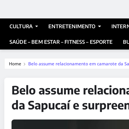
CULTURA
ENTRETENIMENTO
INTER
SAÚDE – BEM ESTAR – FITNESS – ESPORTE
BU
Home
Belo assume relacionamento em camarote da Sap
Belo assume relacio
da Sapucaí e surpree