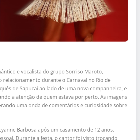
ntico e vocalista do grupo Sorriso Maroto,
 relacionamento durante o Carnaval no Rio de
arquês de Sapucaí ao lado de uma nova companheira, e
ando a atenção de quem estava por perto. As imagens
 gerando uma onda de comentários e curiosidade sobre
acyanne Barbosa após um casamento de 12 anos,
soal. Durante a festa, o cantor foi visto trocando