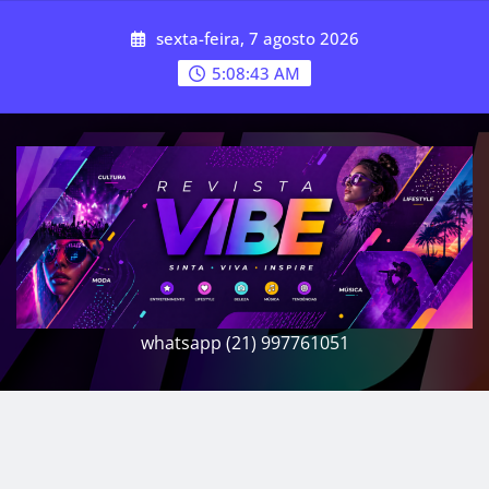
Skip
sexta-feira, 7 agosto 2026
to
content
5:08:45 AM
whatsapp (21) 997761051