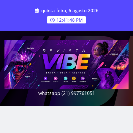
Skip
quinta-feira, 6 agosto 2026
to
content
12:41:50 PM
whatsapp (21) 997761051