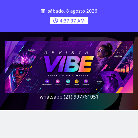
Skip
sábado, 8 agosto 2026
to
content
4:37:39 AM
whatsapp (21) 997761051