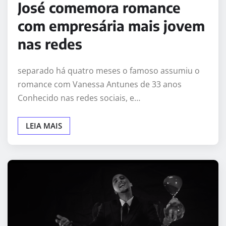
José comemora romance
com empresária mais jovem
nas redes
separado há quatro meses o famoso assumiu o
romance com Vanessa Antunes de 33 anos
Conhecido nas redes sociais, e…
LEIA MAIS