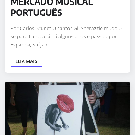
MERCADO MUSICAL
PORTUGUÊS
Por Carlos Brunet O cantor Gil Sherazzie mudou-
se para Europa já há alguns anos e passou por
Espanha, Suíça e…
LEIA MAIS