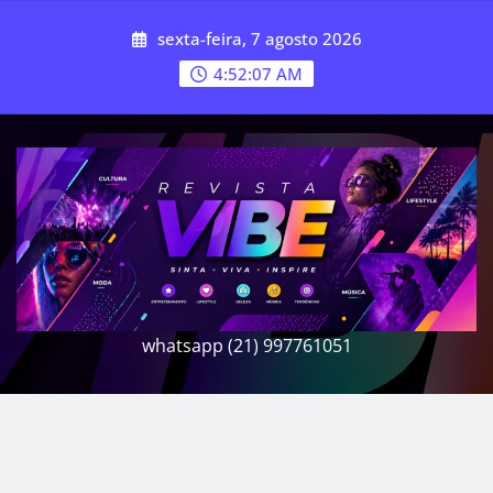
Skip
sexta-feira, 7 agosto 2026
to
content
4:52:10 AM
whatsapp (21) 997761051