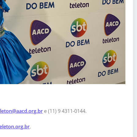
leton@aacd.org.br
e (11) 9 4311-0144.
leton.org.br
.