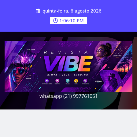
Skip
quinta-feira, 6 agosto 2026
to
content
1:06:12 PM
whatsapp (21) 997761051