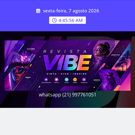
Skip
sexta-feira, 7 agosto 2026
to
content
4:45:57 AM
whatsapp (21) 997761051