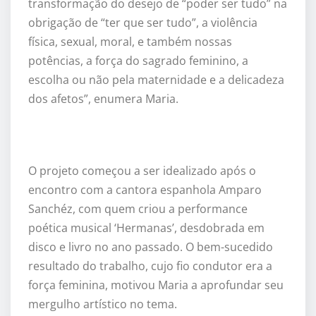
transformação do desejo de “poder ser tudo” na
obrigaçã
o de
“ter que ser tudo”, a viol
ê
ncia
f
ísica, sexual, moral, e também
nossas
potências,
a força do sagrado feminino
, a
escolha ou não pela maternidade
e a delicadeza
dos afetos”, enumera Maria.
O projeto começou a ser idealizado após o
encontro com a cantora espanhola Amparo
Sanchéz, com quem criou a performance
poé
tica musical
‘Hermanas
’
, desdobrada em
disco e livro no ano passado. O bem-sucedido
resultado do trabalho, cujo fio condutor era a
força feminina, motivou Maria a aprofundar seu
mergulho artístico no tema.