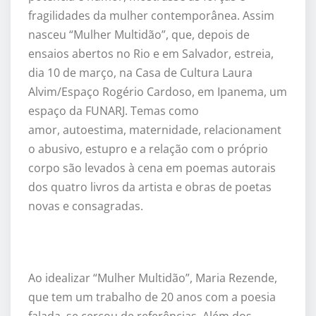
fragilidades da mulher contemporânea. Assim
nasceu “
Mulher Multid
ão”, que, depois de
ensaios abertos no Rio e em Salvador, estreia,
dia 10 de março, na Casa de Cultura Laura
Alvim/Espaço Rogério Cardoso, em Ipanema,
um
espaço da FUNARJ.
Temas como
amor,
autoestima, maternidade,
relacionament
o abusivo, estupro e a relação com o pró
prio
corpo s
ão levados
à
cena em poemas autorais
dos quatro livros da artista e obras de poetas
novas e consagradas.
Ao idealizar
“
Mulher Multid
ão”, Maria Rezende,
que tem um trabalho de 20 anos com a poesia
falada, se cercou de refer
ê
ncias. Al
ém dos