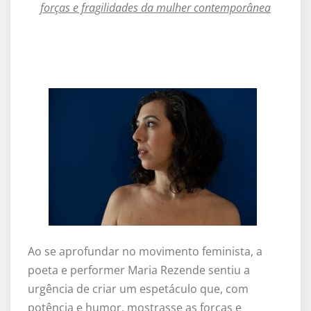
forças e fragilidades da mulher contemporânea
Ao se aprofundar no movimento feminista, a
poeta e performer Maria Rezende sentiu a
urg
ê
ncia de criar um espetáculo que, com
potência e humor, mostrasse as forças e