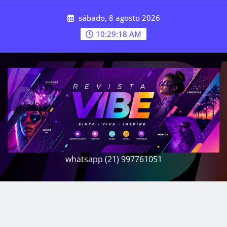
Skip
sábado, 8 agosto 2026
to
content
10:29:20 AM
whatsapp (21) 997761051