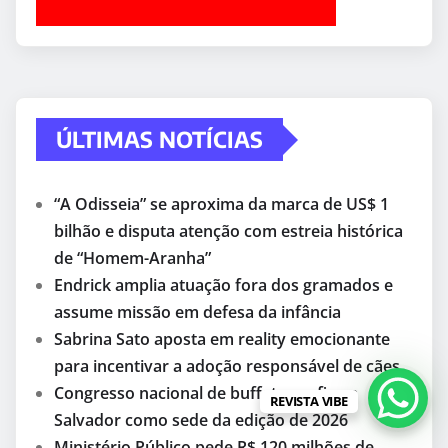
ÚLTIMAS NOTÍCIAS
“A Odisseia” se aproxima da marca de US$ 1
bilhão e disputa atenção com estreia histórica
de “Homem-Aranha”
Endrick amplia atuação fora dos gramados e
assume missão em defesa da infância
Sabrina Sato aposta em reality emocionante
para incentivar a adoção responsável de cães
Congresso nacional de buffets confirma
REVISTA VIBE
Salvador como sede da edição de 2026
Ministério Público pede R$ 120 milhões de