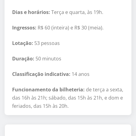
Dias e horá
rios:
Terç
a e quarta,
à
s
19h
.
Ingressos:
R$ 60 (inteira) e R$ 30 (meia).
Lotação:
53 pessoas
Dura
ção:
50 minutos
Classificaçã
o indicativa:
14
anos
Funcionamento da bilheteria:
de terç
a a sexta,
das 16h
à
s 21h; sábado, das 15h
à
s 21h, e dom e
feriados, das 15h
à
s 20h.