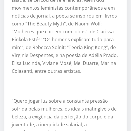
movimentos feministas contemporâneos e em
notícias de jornal, a poeta se inspirou em livros
como “
The Beauty Myth
”, de Naomi Wolf;
“Mulheres que correm com lobos”, de Clarissa
Pinkola Estés; “Os homens explicam tudo para
mim”
, de Rebecca Solnit;
“
Teoria King Kong
”, de
Virginie Despentes, e na poesia de Adélia Prado,
Elisa Lucinda, Viviane Mosé, Mel Duarte, Marina
Colasanti, entre outras artistas.
“Quero jogar luz sobre a constante pressão
sofrida pelas mulheres, os ideais inatingíveis de
beleza, a exig
ê
ncia da perfeição do corpo e da
juventude, a inequidade salarial, a