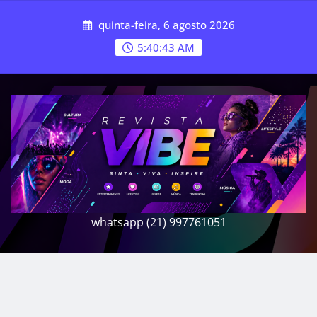
Skip
quinta-feira, 6 agosto 2026
to
content
5:40:45 AM
whatsapp (21) 997761051