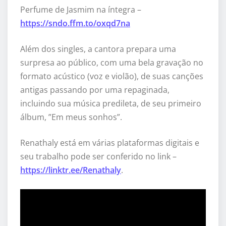
Perfume de Jasmim na íntegra –
https://sndo.ffm.to/oxqd7na
Além dos singles, a cantora prepara uma
surpresa ao público, com uma bela gravação no
formato acústico (voz e violão), de suas canções
antigas passando por uma repaginada,
incluindo sua música predileta, de seu primeiro
álbum, ”Em meus sonhos”.
Renathaly está em várias plataformas digitais e
seu trabalho pode ser conferido no link –
https://linktr.ee/Renathaly
.