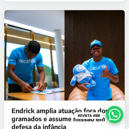
Endrick amplia atuação fora dos
REVISTA VIBE
gramados e assume missão em
defesa da infância