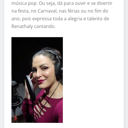
música pop. Ou seja, dá para ouvir e se divertir
na festa, no Carnaval, nas férias ou no fim do
ano, pois expressa toda a alegria e talento de
Renathaly cantando.