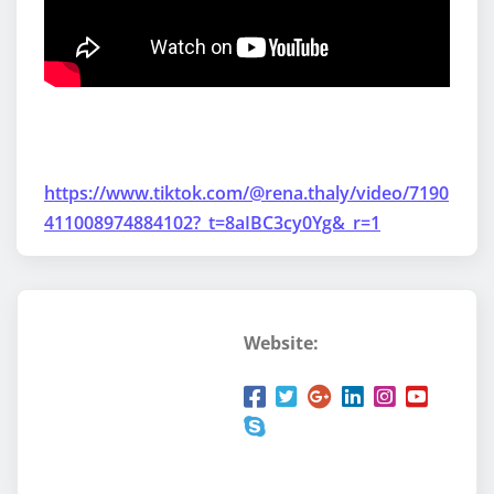
https://www.tiktok.com/@rena.thaly/video/7190
411008974884102?_t=8aIBC3cy0Yg&_r=1
Website: