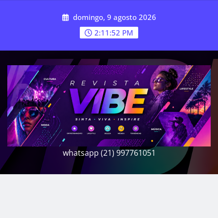
Skip
domingo, 9 agosto 2026
to
content
2:11:54 PM
whatsapp (21) 997761051